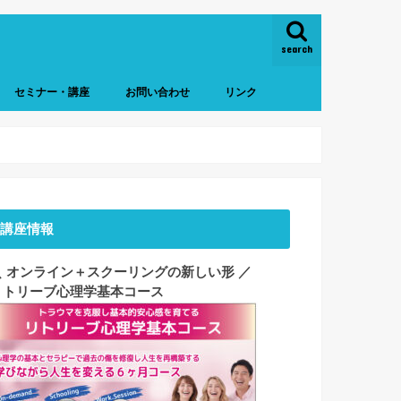
search
セミナー・講座
お問い合わせ
リンク
細とご予約
1dayセミナー
基本コース
動画コンテンツ
講座情報
＼ オンライン＋スクーリングの新しい形 ／
リトリーブ心理学基本コース