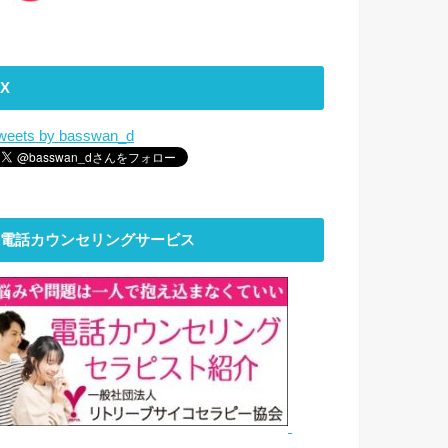
X
weets by basswan_d
電話カウンセリングサービス