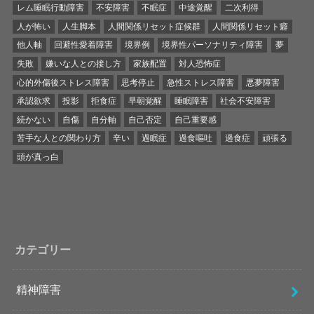
レム睡眠行動障害
不安障害
不眠症
中途覚醒
二次利得
人が怖い
人生脚本
人間関係リセット症候群
人間関係リセット癖
他人軸
回避性愛着障害
境界例
境界性パーソナリティ障害
夢
失敗
嫌いな人との接し方
家族配置
対人恐怖症
心的外傷後ストレス障害
思考停止
急性ストレス障害
悪夢障害
承認欲求
投影
拒食症
早朝覚醒
睡眠障害
社会不安障害
続かない
自傷
自分軸
自己否定
自己重要感
苦手な人との関わり方
辛い
過眠症
過食嘔吐
過食症
頑張る
頭が真っ白
カテゴリー
精神障害