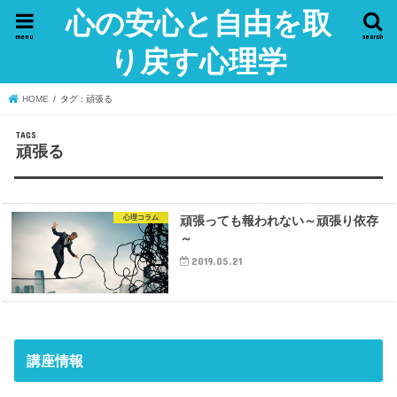
心の安心と自由を取
menu
search
り戻す心理学
HOME
タグ : 頑張る
頑張る
心理コラム
頑張っても報われない～頑張り依存
～
2019.05.21
講座情報