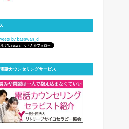
X
weets by basswan_d
電話カウンセリングサービス