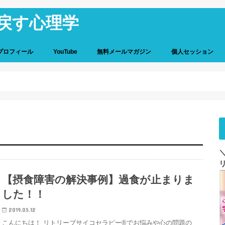
戻す心理学
プロフィール
YouTube
無料メールマガジン
個人セッション
個人セッションの詳
お客様の声
ご感想と解決事例
【摂食障害の解決事例】過食が止まりま
した！！
2019.05.12
こんにちは！ リトリーブサイコセラピー®でお悩みや心の問題の