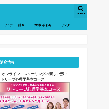
search
セミナー・講座
お問い合わせ
リンク
細とご予約
1dayセミナー
基本コース
動画コンテンツ
講座情報
＼ オンライン＋スクーリングの新しい形 ／
リトリーブ心理学基本コース