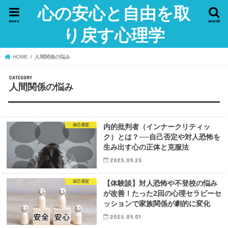
心の安心と自由を取
menu
search
り戻す心理学
HOME
人間関係の悩み
人間関係の悩み
自己否定
内的批判者（インナークリティッ
ク）とは？──自己否定や対人恐怖を
生み出す心の正体と克服法
2025.09.25
自己否定
【体験談】対人恐怖や不登校の悩み
が改善！たった2回の心理セラピーセ
ッションで家族関係が劇的に変化
2025.09.01