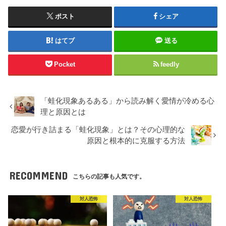
ポスト
シェア
はてブ
送る
Pocket
feedly
「蛙化現象あるある」から読み解く愛情が冷める心
理と原因とは
恋愛が行き詰まる「蛙化現象」とは？その心理的な
原因と根本的に克服する方法
RECOMMEND
こちらの記事も人気です。
対人恐怖
対人恐怖