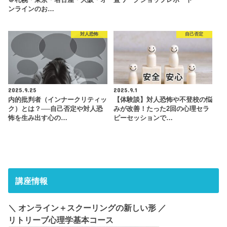
＠札幌・東京・名古屋・大阪・オ
置ワークショップレポート
ンラインのお…
対人恐怖
自己否定
2025.9.25
2025.9.1
内的批判者（インナークリティッ
【体験談】対人恐怖や不登校の悩
ク）とは？──自己否定や対人恐
みが改善！たった2回の心理セラ
怖を生み出す心の…
ピーセッションで…
講座情報
＼ オンライン＋スクーリングの新しい形 ／
リトリーブ心理学基本コース