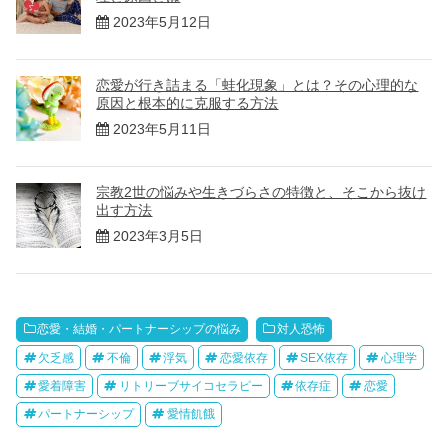
2023年5月12日
恋愛が行き詰まる「蛙化現象」とは？その心理的な
原因と根本的に克服する方法
2023年5月11日
宗教2世の悩みや生きづらさの特徴と、そこから抜け
出す方法
2023年3月5日
恋愛・結婚・パートナーシップの悩み
対人恐怖
欠乏感
不倫
浮気
恋愛依存
SEX依存
心理学
愛着障害
リトリーブサイコセラピー
依存症
恋愛
パートナーシップ
愛情飢餓