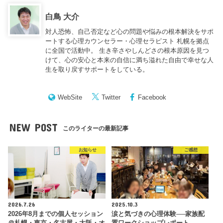
白鳥 大介
対人恐怖、自己否定など心の問題や悩みの根本解決をサポ
ートする心理カウンセラー・心理セラピスト 札幌を拠点
に全国で活動中。 生き辛さやしんどさの根本原因を見つ
けて、心の安心と本来の自信に満ち溢れた自由で幸せな人
生を取り戻すサポートをしている。
WebSite
Twitter
Facebook
NEW POST
このライターの最新記事
お知らせ
ご感想
2026.7.26
2025.10.3
2026年8月までの個人セッション
涙と気づきの心理体験──家族配