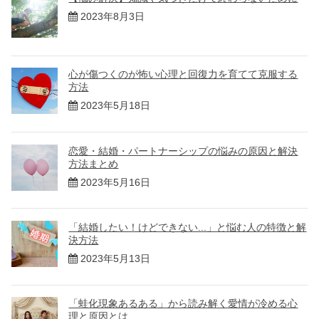
2023年8月3日
心が傷つくのが怖い心理と回復力を育てて克服する
方法
2023年5月18日
恋愛・結婚・パートナーシップの悩みの原因と解決
方法まとめ
2023年5月16日
「結婚したい！けどできない...」と悩む人の特徴と解
決方法
2023年5月13日
「蛙化現象あるある」から読み解く愛情が冷める心
理と原因とは