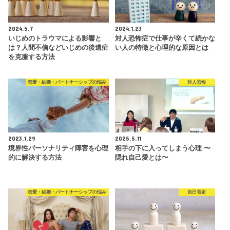
2024.5.7
2024.1.23
いじめのトラウマによる影響と
対人恐怖症で仕事が辛くて続かな
は？人間不信などいじめの後遺症
い人の特徴と心理的な原因とは
を克服する方法
恋愛・結婚・パートナーシップの悩み
対人恐怖
2023.1.29
2025.5.11
境界性パーソナリティ障害を心理
相手の下に入ってしまう心理 〜
的に解決する方法
隠れ自己愛とは〜
恋愛・結婚・パートナーシップの悩み
自己否定