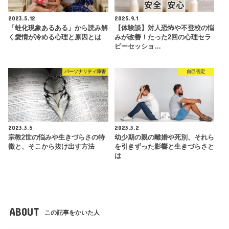
2023.5.12
2025.9.1
「蛙化現象あるある」から読み解
【体験談】対人恐怖や不登校の悩
く愛情が冷める心理と原因とは
みが改善！たった2回の心理セラ
ピーセッショ…
パーソナリティ障害
自己否定
2023.3.5
2023.3.2
宗教2世の悩みや生きづらさの特
幼少期の親の離婚や死別、それら
徴と、そこから抜け出す方法
を引きずった影響と生きづらさと
は
ABOUT
この記事をかいた人