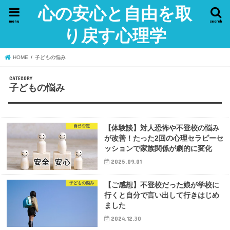
心の安心と自由を取
menu
search
り戻す心理学
HOME
子どもの悩み
子どもの悩み
自己否定
【体験談】対人恐怖や不登校の悩み
が改善！たった2回の心理セラピーセ
ッションで家族関係が劇的に変化
2025.09.01
子どもの悩み
【ご感想】不登校だった娘が学校に
行くと自分で言い出して行きはじめ
ました
2024.12.30