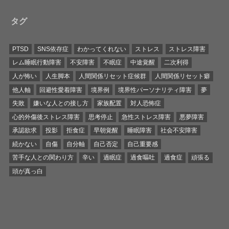
タグ
PTSD
SNS依存症
わかってくれない
ストレス
ストレス障害
レム睡眠行動障害
不安障害
不眠症
中途覚醒
二次利得
人が怖い
人生脚本
人間関係リセット症候群
人間関係リセット癖
他人軸
回避性愛着障害
境界例
境界性パーソナリティ障害
夢
失敗
嫌いな人との接し方
家族配置
対人恐怖症
心的外傷後ストレス障害
思考停止
急性ストレス障害
悪夢障害
承認欲求
投影
拒食症
早朝覚醒
睡眠障害
社会不安障害
続かない
自傷
自分軸
自己否定
自己重要感
苦手な人との関わり方
辛い
過眠症
過食嘔吐
過食症
頑張る
頭が真っ白