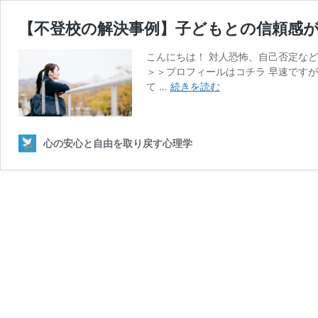
【不登校の解決事例】子どもとの信頼感
こんにちは！ 対人恐怖、自己否定な
＞＞プロフィールはコチラ 早速です
【不
て …
続きを読む
登
校
の
心の安心と自由を取り戻す心理学
解
決
事
例】
子
ど
も
と
の
信
頼
感